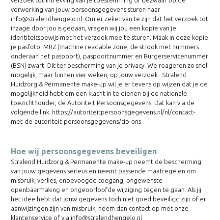
verzoek tot intrekking van je toestemming of bezwaar op de
verwerking van jouw persoonsgegevens sturen naar
info@stralendhengelo.nl. Om er zeker van te zijn dat het verzoek tot
inzage door jou is gedaan, vragen wij jou een kopie van je
identiteitsbewijs met het verzoek mee te sturen. Maak in deze kopie
je pasfoto, MRZ (machine readable zone, de strook met nummers
onderaan het paspoort), paspoortnummer en Burgerservicenummer
(BSN) zwart. Dit ter bescherming van je privacy. We reageren zo snel
mogelijk, maar binnen vier weken, op jouw verzoek . Stralend
Huidzorg & Permanente make-up wil je er tevens op wijzen dat je de
mogelijkheid hebt om een klacht in te dienen bij de nationale
toezichthouder, de Autoriteit Persoonsgegevens. Dat kan via de
volgende link: https://autoriteitpersoonsgegevens.nl/nl/contact-
met-de-autoriteit-persoonsgegevens/tip-ons
Hoe wij persoonsgegevens beveiligen
Stralend Huidzorg & Permanente make-up neemt de bescherming
van jouw gegevens serieus en neemt passende maatregelen om
misbruik, verlies, onbevoegde toegang, ongewenste
openbaarmaking en ongeoorloofde wijziging tegen te gaan. Als jij
het idee hebt dat jouw gegevens toch niet goed beveiligd zijn of er
aanwijzingen zijn van misbruik, neem dan contact op met onze
klantenservice of via info@stralendhengelo.nl