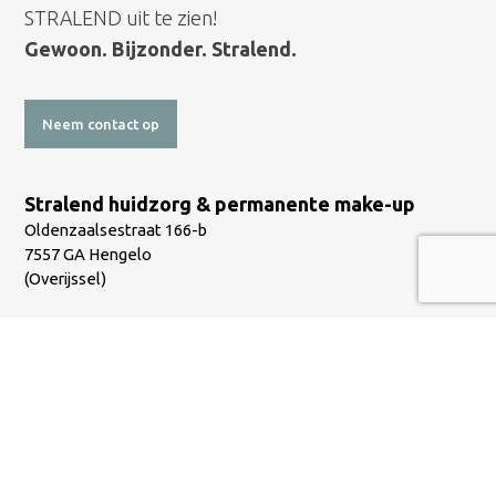
STRALEND uit te zien!
Gewoon. Bijzonder. Stralend.
Neem contact op
Stralend huidzorg & permanente make-up
Oldenzaalsestraat 166-b
7557 GA Hengelo
(Overijssel)
BEKIJK KAART
06 - 17 83 90 09
Telefoon:
info@stralendhengelo.nl