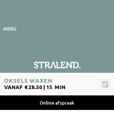
MENU
OKSELS WAXEN
VANAF
€
28.50
|
15
MIN
ONLINE AFSPRAAK
Online afspraak