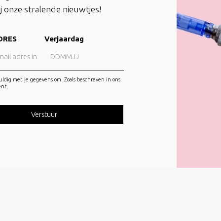
kan spoelen.
j onze stralende nieuwtjes!
U ontvangt van ons een nazorg stick. Deze mag ingezet worden 2 dag
deppend en niet wrijvend aan. Eventuele zwelling of een gespannen 
DRES
Verjaardag
dagen. Als u het gevoel heeft dat uw huid zo op spanning staat, gebru
U mag gedurende tenminste 4 weken niet zwemmen of gebruik make
genezing zal u altijd uw PMU moeten beschermen met een hoge besch
uldig met je gegevens om. Zoals beschreven in ons
ent.
zonnebank.
ok na genezing is het belangrijk uw huid altijd in te smeren met een go
a de behandeling ontvangt u deze nazorginstructies zodat u deze thuis go
et aanbrengen van permanente make up iseen huid doorborende behandelin
ebruikvan de apparatuur voorkomt u te worden besmet met bloed overdraag
ehandeling wordt een toestemmingsformulier metu doorgenomen somm
adelig effect hebben ophet pigmenteren, tijdens het intakegesprek zal Ma