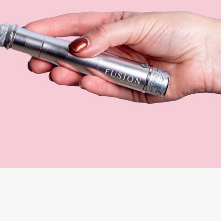
en na de behandeling, de stick brengt u
huid verdwijnt overigens vanzelf binnen 1-2
ik dan de stick.
n van zonnebank of sauna. Ook na de
ermingsfactor tegen straling van zon of
ede spf creme (zonnebrandcreme)
ed kan naleven.
g, door de juiste werkwijze en een juist
bare ziekteszoals Hepatitis B en C. Voor de
ige gezondheidsproblemen kunnen een
rgreet u hier verder overinformeren.