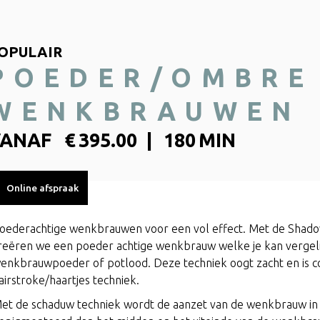
OPULAIR
POEDER/OMBRE
WENKBRAUWEN
VANAF
€
395.00
|
180
MIN
Online afspraak
oederachtige wenkbrauwen voor een vol effect. Met de Sha
reëren we een poeder achtige wenkbrauw welke je kan vergel
enkbrauwpoeder of potlood. Deze techniek oogt zacht en is c
airstroke/haartjes techniek.
et de schaduw techniek wordt de aanzet van de wenkbrauw in ee