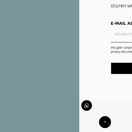
sturen wi
E-MAIL A
Wij gaan zorgv
privacy docum
O
N
H
g
b
n