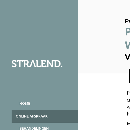
P
P
c
HOME
w
h
ONLINE AFSPRAAK
M
BEHANDELINGEN