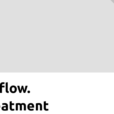
flow.
reatment