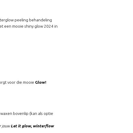
interglow peeling behandeling
t een mooie shiny glow 2024 in
zorgt voor die mooie
Glow!
waxen bovenlip (kan als optie
or jouw
Let it glow, winterflow