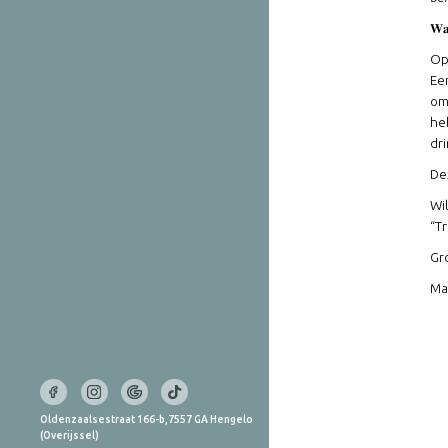
𝐖𝐚
Op
Ee
om
he
dr
Dez
Wi
“T
Gr
Ma
Oldenzaalsestraat 166-b,7557 GA Hengelo
(Overijssel)