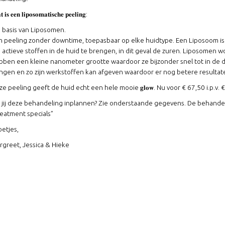
 𝐢𝐬 𝐞𝐞𝐧 𝐥𝐢𝐩𝐨𝐬𝐨𝐦𝐚𝐭𝐢𝐬𝐜𝐡𝐞 𝐩𝐞𝐞𝐥𝐢𝐧𝐠:
 basis van Liposomen.
n peeling zonder downtime, toepasbaar op elke huidtype. Een Liposoom is
 actieve stoffen in de huid te brengen, in dit geval de zuren. Liposomen 
bben een kleine nanometer grootte waardoor ze bijzonder snel tot in de d
ingen en zo zijn werkstoffen kan afgeven waardoor er nog betere resulta
e peeling geeft de huid echt een hele mooie 𝐠𝐥𝐨𝐰. Nu voor € 67,50 i.p.v. 
l jij deze behandeling inplannen? Zie onderstaande gegevens. De behandel
reatment specials”
oetjes,
rgreet, Jessica & Hieke