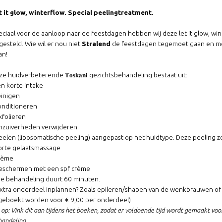
t it glow, winterflow. Special peelingtreatment.
eciaal voor de aanloop naar de feestdagen hebben wij deze let it glow, w
gesteld. Wie wil er nou niet
Stralend
de feestdagen tegemoet gaan en me
an!
e huidverbeterende 𝐓𝐨𝐬𝐤𝐚𝐧𝐢 gezichtsbehandeling bestaat uit:
en korte intake
einigen
conditioneren
xfolieren
onzuiverheden verwijderen
peelen (liposomatische peeling) aangepast op het huidtype. Deze peeling 
korte gelaatsmassage
crème
beschermen met een spf crème
De behandeling duurt 60 minuten.
Extra onderdeel inplannen? Zoals epileren/shapen van de wenkbrauwen of 
jgeboekt worden voor € 9,00 per onderdeel)
 op: Vink dit aan tijdens het boeken, zodat er voldoende tijd wordt gemaakt vo
handeling.