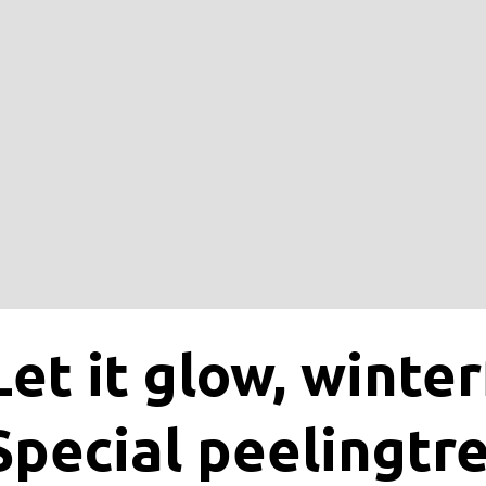
Let it glow, winter
Special peelingt