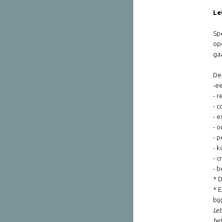
Le
Sp
op
ga
Dez
-e
- r
- 
- e
- 
- 
- 
- 
- 
* 
* 
bi
Let
be